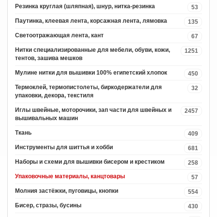
Резинка круглая (шляпная), шнур, нитка-резинка
53
Паутинка, клеевая лента, корсажная лента, лямовка
135
Светоотражающая лента, кант
67
Нитки специализированные для мебели, обуви, кожи,
1251
тентов, зашива мешков
Мулине нитки для вышивки 100% египетский хлопок
450
Термоклей, термопистолеты, биркодержатели для
32
упаковки, декора, текстиля
Иглы швейные, моторочики, зап части для швейных и
2457
вышивальных машин
Ткань
409
Инструменты для шиттья и хобби
681
Наборы и схеми для вышивки бисером и крестиком
258
Упаковочные материалы, канцтовары
57
Молния застёжки, пуговицы, кнопки
554
Бисер, стразы, бусины
430