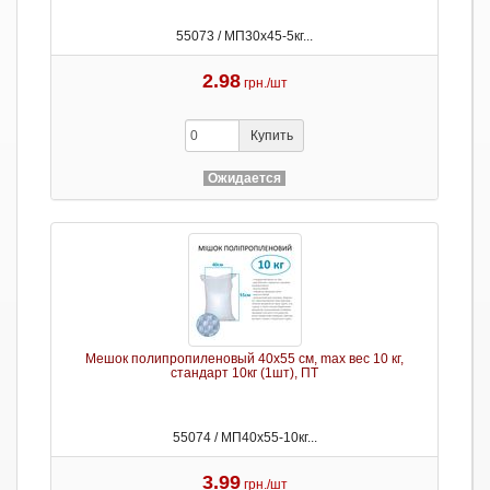
55073 / МП30х45-5кг...
2.98
грн./шт
Купить
Ожидается
Мешок полипропиленовый 40х55 см, max вес 10 кг,
стандарт 10кг (1шт), ПТ
55074 / МП40х55-10кг...
3.99
грн./шт