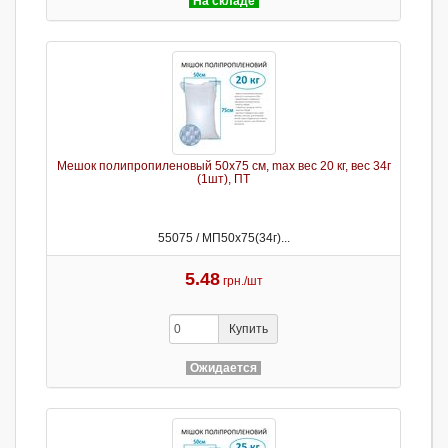
На складе
Мешок полипропиленовый 50х75 см, max вес 20 кг, вес 34г
(1шт), ПТ
55075 / МП50х75(34г)...
5.48
грн./шт
Купить
Ожидается