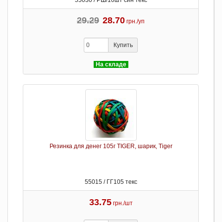
55030 / РШ/10шт син текс
29.29
28.70
грн./уп
Купить
На складе
Резинка для денег 105г TIGER, шарик, Tiger
55015 / ГГ105 текс
33.75
грн./шт