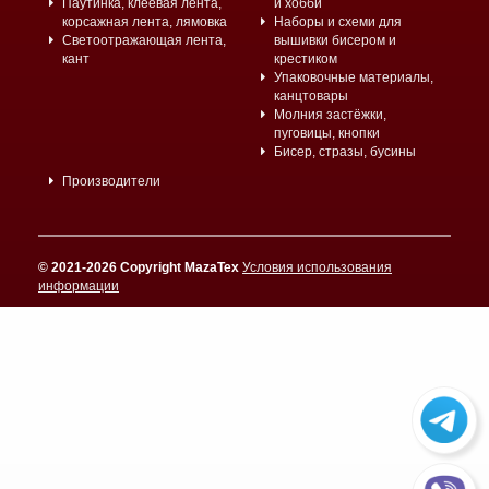
Паутинка, клеевая лента,
и хобби
корсажная лента, лямовка
Наборы и схеми для
Светоотражающая лента,
вышивки бисером и
кант
крестиком
Упаковочные материалы,
канцтовары
Молния застёжки,
пуговицы, кнопки
Бисер, стразы, бусины
Производители
© 2021-2026 Copyright MazaTex
Условия использования
информации