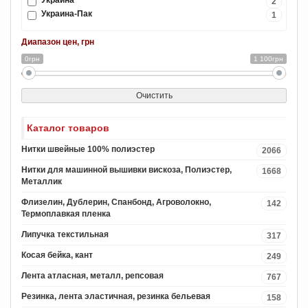
Украина
2
Украина-Пак
1
Диапазон цен, грн
0грн
1 100грн
Очистить
Каталог товаров
Нитки швейные 100% полиэстер
2066
Нитки для машинной вышивки вискоза, Полиэстер,
1668
Металлик
Флизелин, Дублерин, Спанбонд, Агроволокно,
142
Термоплавкая пленка
Липучка текстильная
317
Косая бейка, кант
249
Лента атласная, металл, репсовая
767
Резинка, лента эластичная, резинка бельевая
158