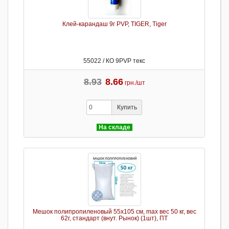
Клей-карандаш 9г PVP, TIGER, Tiger
55022 / КО 9PVP текс
8.93
8.66
грн./шт
Купить
На складе
Мешок полипропиленовый 55х105 см, max вес 50 кг, вес
62г, стандарт (внут. Рынок) (1шт), ПТ