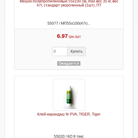
Мешок полипропиленовый 55х100 см, max вес 35 кг, вес
47г, стандарт укороченный (1шт), ПТ
55077 / МП55х100(47г)...
6.97
грн./шт
Купить
Ожидается
Клей-карандаш 9г PVA, TIGER, Tiger
55020 / КО 9 текс