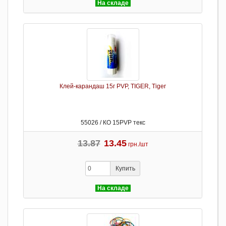
На складе
Клей-карандаш 15г PVP, TIGER, Tiger
55026 / КО 15PVP текс
13.87
13.45
грн./шт
Купить
На складе