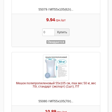
55079 / МП55х105(62г)...
9.94
грн./шт
Купить
Ожидается
Мешок полипропиленовый 55х105 см, max вес 50 кг, вес
70г, стандарт (экспорт) (1шт), ПТ
55080 / МП55х105(70г)...
10.89