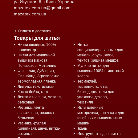
ул.Якутская 8, г.Киев, Украина
mazatex.com.ua@gmail.com
mazatex.com.ua
Оплата и доставка
Товары для шитья
Нитки швейные 100%
Нитки
полиэстер
специализированные для
Нитки для машинной
мебели, обуви, кожи,
вышивки вискоза,
тентов, зашива мешков
Полиэстер, Металлик
Мулине нитки для
Флизелин, Дублерин,
вышивки 100% египетский
Спанбонд, Агроволокно,
хлопок
Термоплавкая пленка
Термоклей,
Липучка текстильная
термопистолеты,
Косая бейка, кант
биркодержатели для
Лента атласная, металл,
упаковки, декора,
репсовая
текстиля
Резинка, лента
Иглы швейные,
эластичная, резинка
моторочики, зап части для
бельевая
швейных и вышивальных
Резинка круглая
машин
(шляпная), шнур, нитка-
Ткань
резинка
Инструменты для шиттья