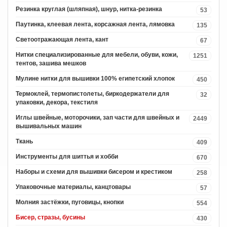
Резинка круглая (шляпная), шнур, нитка-резинка
53
Паутинка, клеевая лента, корсажная лента, лямовка
135
Светоотражающая лента, кант
67
Нитки специализированные для мебели, обуви, кожи,
1251
тентов, зашива мешков
Мулине нитки для вышивки 100% египетский хлопок
450
Термоклей, термопистолеты, биркодержатели для
32
упаковки, декора, текстиля
Иглы швейные, моторочики, зап части для швейных и
2449
вышивальных машин
Ткань
409
Инструменты для шиттья и хобби
670
Наборы и схеми для вышивки бисером и крестиком
258
Упаковочные материалы, канцтовары
57
Молния застёжки, пуговицы, кнопки
554
Бисер, стразы, бусины
430