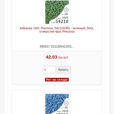
яяБисер 10/0, Preciosa, 54210(OR) - зеленый, 50гр,
отверстие-круг, Preciosa
49593 / 33119/54210/1...
42.03
грн./шт
Купить
Нет на складе