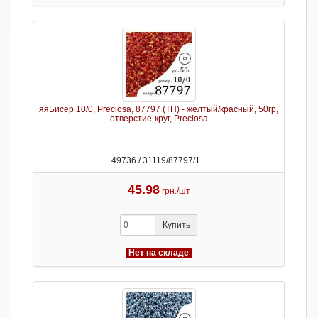
яяБисер 10/0, Preciosa, 87797 (TH) - желтый/красный, 50гр,
отверстие-круг, Preciosa
49736 / 31119/87797/1...
45.98
грн./шт
Купить
Нет на складе