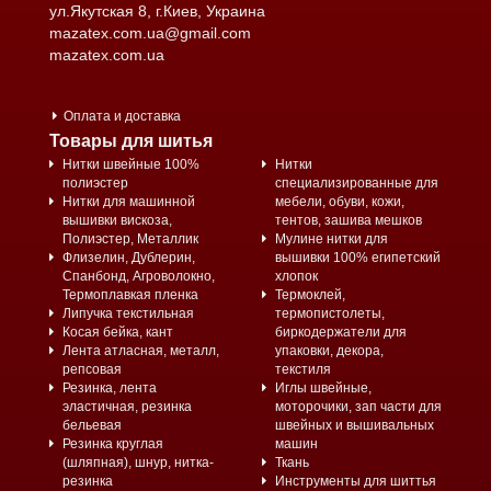
ул.Якутская 8, г.Киев, Украина
mazatex.com.ua@gmail.com
mazatex.com.ua
Оплата и доставка
Товары для шитья
Нитки швейные 100%
Нитки
полиэстер
специализированные для
Нитки для машинной
мебели, обуви, кожи,
вышивки вискоза,
тентов, зашива мешков
Полиэстер, Металлик
Мулине нитки для
Флизелин, Дублерин,
вышивки 100% египетский
Спанбонд, Агроволокно,
хлопок
Термоплавкая пленка
Термоклей,
Липучка текстильная
термопистолеты,
Косая бейка, кант
биркодержатели для
Лента атласная, металл,
упаковки, декора,
репсовая
текстиля
Резинка, лента
Иглы швейные,
эластичная, резинка
моторочики, зап части для
бельевая
швейных и вышивальных
Резинка круглая
машин
(шляпная), шнур, нитка-
Ткань
резинка
Инструменты для шиттья