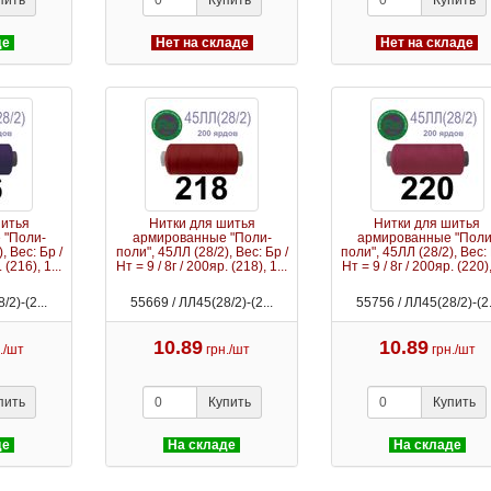
пить
Купить
Купить
де
Нет на складе
Нет на складе
шитья
Нитки для шитья
Нитки для шитья
 "Поли-
армированные "Поли-
армированные "Поли
, Вес: Бр /
поли", 45ЛЛ (28/2), Вес: Бр /
поли", 45ЛЛ (28/2), Вес: 
 (216), 1...
Нт = 9 / 8г / 200яр. (218), 1...
Нт = 9 / 8г / 200яр. (220),
/2)-(2...
55669 / ЛЛ45(28/2)-(2...
55756 / ЛЛ45(28/2)-(2.
10.89
10.89
./шт
грн./шт
грн./шт
пить
Купить
Купить
де
На складе
На складе