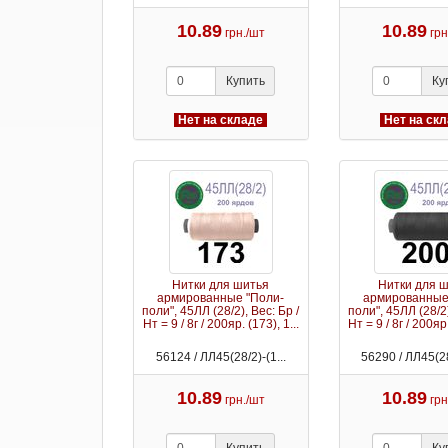
10.89
10.89
грн./шт
грн
Купить
Ку
Нет на складе
Нет на ск
Нитки для шитья
Нитки для 
армированные "Поли-
армированные
поли", 45ЛЛ (28/2), Вес: Бр /
поли", 45ЛЛ (28/2)
Нт = 9 / 8г / 200яр. (173), 1...
Нт = 9 / 8г / 200яр.
56124 / ЛЛ45(28/2)-(1...
56290 / ЛЛ45(28
10.89
10.89
грн./шт
грн