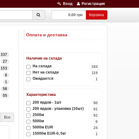
Вход
Регистрация
0.00 грн
Корзина
Оплата и доставка
337
Наличие на складе
27
На складе
184
153
Нет на складе
119
6
Ожидается
1
1
56
Характеристика
55
200 ярдов - 1шт
90
200 ярдов - упаковка (10шт)
91
2500м
92
Все
5000м
6
5000м EUR
24
15000м EUR-0, 5кг
1