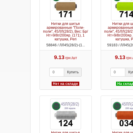
Нитки для шитья
Нитки для 
армированные "Поли-
армированные
поли", 45ЛЛ(28/2), Вес: Бр/
поли", 45ЛЛ(28/2)
Нт=9/8г/200яр. (171), 1
Нт=9/8г/200яр. 
катушка, Peri
катушка, P
58846 / ЛЛ45(28/2)-(1...
59183 / ЛЛ45(28
9.13
9.13
грн./шт
грн
Купить
Ку
Нет на складе
На скла
Нитки для шитья
Нитки для 