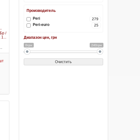
Производитель
Peri
279
Peri-euro
25
-
Бр /
 1...
Диапазон цен, грн
0грн
240грн
..
/шт
Очистить