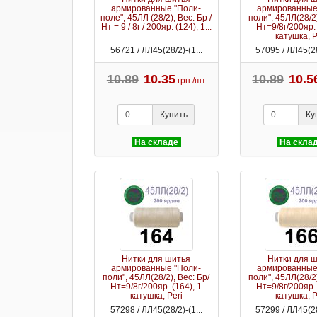
армированные "Поли-
армированные
поле", 45ЛЛ (28/2), Вес: Бр /
поли", 45ЛЛ(28/2)
Нт = 9 / 8г / 200яр. (124), 1...
Нт=9/8г/200яр. 
катушка, P
56721 / ЛЛ45(28/2)-(1...
57095 / ЛЛ45(28
10.89
10.35
10.89
10.5
грн./шт
Купить
Ку
На складе
На скла
Нитки для шитья
Нитки для 
армированные "Поли-
армированные
поли", 45ЛЛ(28/2), Вес: Бр/
поли", 45ЛЛ(28/2)
Нт=9/8г/200яр. (164), 1
Нт=9/8г/200яр. 
катушка, Peri
катушка, P
57298 / ЛЛ45(28/2)-(1...
57299 / ЛЛ45(28