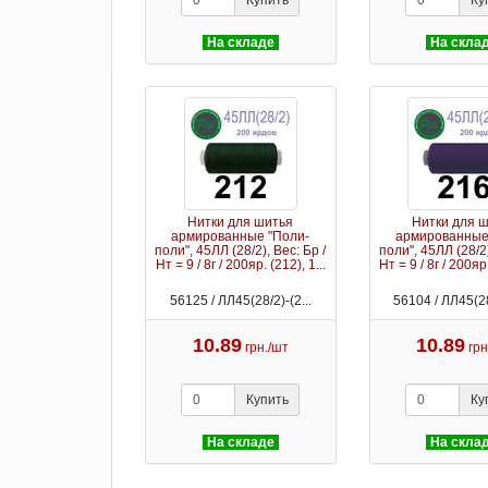
Купить
Ку
На складе
На скла
Нитки для шитья
Нитки для 
армированные "Поли-
армированные
поли", 45ЛЛ (28/2), Вес: Бр /
поли", 45ЛЛ (28/2)
Нт = 9 / 8г / 200яр. (212), 1...
Нт = 9 / 8г / 200яр.
56125 / ЛЛ45(28/2)-(2...
56104 / ЛЛ45(28
10.89
10.89
грн./шт
грн
Купить
Ку
На складе
На скла