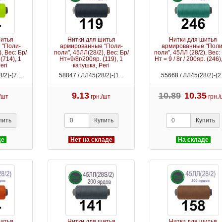
шитья
Нитки для шитья
Нитки для шитья
 "Поли-
армированные "Поли-
армированные "Поли
, Вес: Бр/
поли", 45ЛЛ(28/2), Вес: Бр/
поли", 45ЛЛ (28/2), Вес: 
(714), 1
Нт=9/8г/200яр. (119), 1
Нт = 9 / 8г / 200яр. (246),
eri
катушка, Peri
/2)-(7...
58847 / ЛЛ45(28/2)-(1...
55668 / ЛЛ45(28/2)-(2.
9.13
10.89
10.35
./шт
грн./шт
грн.
пить
Купить
Купить
де
Нет на складе
На складе
шитья
Нитки для шитья
Нитки для шитья