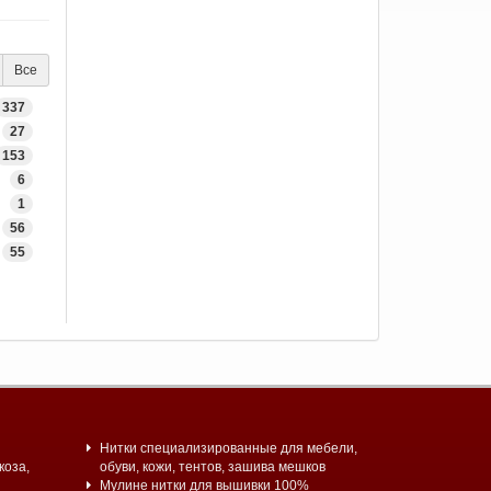
Все
337
27
153
6
1
56
55
Нитки специализированные для мебели,
коза,
обуви, кожи, тентов, зашива мешков
Мулине нитки для вышивки 100%