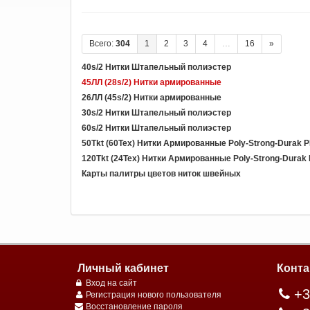
Всего:
304
1
2
3
4
…
16
»
40s/2 Нитки Штапельный полиэстер
45ЛЛ (28s/2) Нитки армированные
26ЛЛ (45s/2) Нитки армированные
30s/2 Нитки Штапельный полиэстер
60s/2 Нитки Штапельный полиэстер
50Tkt (60Tex) Нитки Армированные Poly-Strong-Durak 
120Tkt (24Tex) Нитки Армированные Poly-Strong-Durak
Карты палитры цветов ниток швейных
Личный кабинет
Конта
Вход на сайт
+3
Регистрация нового пользователя
Восстановление пароля