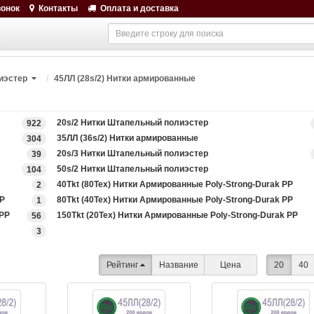
вонок
Контакты
Оплата и доставка
иэстер
45ЛЛ (28s/2) Нитки армированные
20s/2 Нитки Штапельный полиэстер
922
35ЛЛ (36s/2) Нитки армированные
304
20s/3 Нитки Штапельный полиэстер
39
50s/2 Нитки Штапельный полиэстер
104
40Tkt (80Tex) Нитки Армированные Poly-Strong-Durak PP
2
PP
80Tkt (40Tex) Нитки Армированные Poly-Strong-Durak PP
1
 PP
150Tkt (20Tex) Нитки Армированные Poly-Strong-Durak PP
56
3
Рейтинг
Название
Цена
20
40