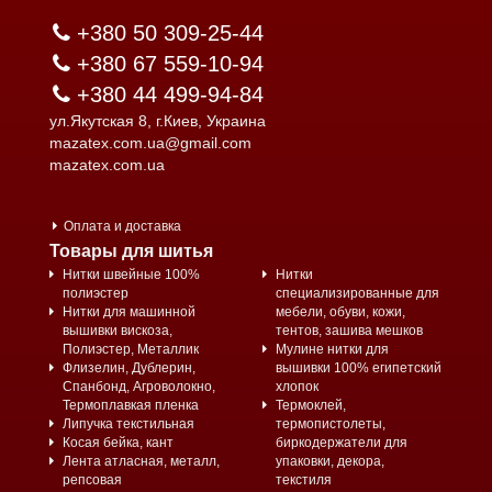
+380 50 309-25-44
+380 67 559-10-94
+380 44 499-94-84
ул.Якутская 8, г.Киев, Украина
mazatex.com.ua@gmail.com
mazatex.com.ua
Оплата и доставка
Товары для шитья
Нитки швейные 100%
Нитки
полиэстер
специализированные для
Нитки для машинной
мебели, обуви, кожи,
вышивки вискоза,
тентов, зашива мешков
Полиэстер, Металлик
Мулине нитки для
Флизелин, Дублерин,
вышивки 100% египетский
Спанбонд, Агроволокно,
хлопок
Термоплавкая пленка
Термоклей,
Липучка текстильная
термопистолеты,
Косая бейка, кант
биркодержатели для
Лента атласная, металл,
упаковки, декора,
репсовая
текстиля