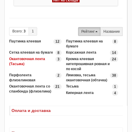
Нет на складе
Всего:
3
1
Рейтинг
Название
Паутинка клеевая
Паутинка клеевая на
12
8
бумаге
Сетка клеевая на бумаге
Корсажная лента
8
14
Окантовочная лента
Кромка клеевая
3
24
(Тасьма)
нитепрошивная ровная и
по косой
Перфолента
Лямовка, тесьма
2
38
флизелиновая
окантовочная (обтачка)
Окантовочная лента со
Тесьма
21
1
спанбонда (флизелина)
Киперная лента
4
Оплата и доставка