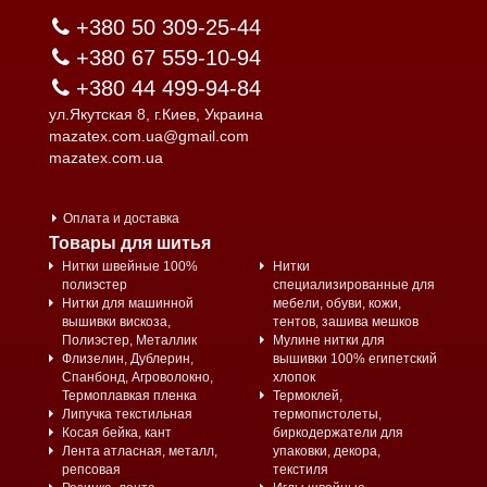
+380 50 309-25-44
+380 67 559-10-94
+380 44 499-94-84
ул.Якутская 8, г.Киев, Украина
mazatex.com.ua@gmail.com
mazatex.com.ua
Оплата и доставка
Товары для шитья
Нитки швейные 100%
Нитки
полиэстер
специализированные для
Нитки для машинной
мебели, обуви, кожи,
вышивки вискоза,
тентов, зашива мешков
Полиэстер, Металлик
Мулине нитки для
Флизелин, Дублерин,
вышивки 100% египетский
Спанбонд, Агроволокно,
хлопок
Термоплавкая пленка
Термоклей,
Липучка текстильная
термопистолеты,
Косая бейка, кант
биркодержатели для
Лента атласная, металл,
упаковки, декора,
репсовая
текстиля