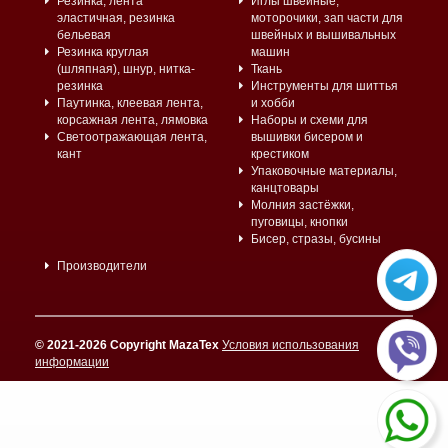
Резинка, лента
Иглы швейные,
эластичная, резинка
моторочики, зап части для
бельевая
швейных и вышивальных
Резинка круглая
машин
(шляпная), шнур, нитка-
Ткань
резинка
Инструменты для шиттья
Паутинка, клеевая лента,
и хобби
корсажная лента, лямовка
Наборы и схеми для
Светоотражающая лента,
вышивки бисером и
кант
крестиком
Упаковочные материалы,
канцтовары
Молния застёжки,
пуговицы, кнопки
Бисер, стразы, бусины
Производители
© 2021-2026 Copyright MazaTex
Условия использования
информации