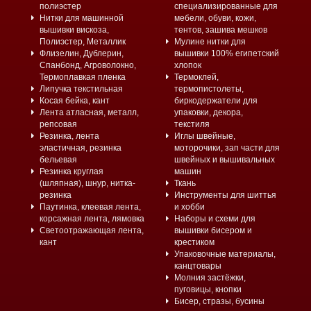
полиэстер
специализированные для
Нитки для машинной
мебели, обуви, кожи,
вышивки вискоза,
тентов, зашива мешков
Полиэстер, Металлик
Мулине нитки для
Флизелин, Дублерин,
вышивки 100% египетский
Спанбонд, Агроволокно,
хлопок
Термоплавкая пленка
Термоклей,
Липучка текстильная
термопистолеты,
Косая бейка, кант
биркодержатели для
Лента атласная, металл,
упаковки, декора,
репсовая
текстиля
Резинка, лента
Иглы швейные,
эластичная, резинка
моторочики, зап части для
бельевая
швейных и вышивальных
Резинка круглая
машин
(шляпная), шнур, нитка-
Ткань
резинка
Инструменты для шиттья
Паутинка, клеевая лента,
и хобби
корсажная лента, лямовка
Наборы и схеми для
Светоотражающая лента,
вышивки бисером и
кант
крестиком
Упаковочные материалы,
канцтовары
Молния застёжки,
пуговицы, кнопки
Бисер, стразы, бусины