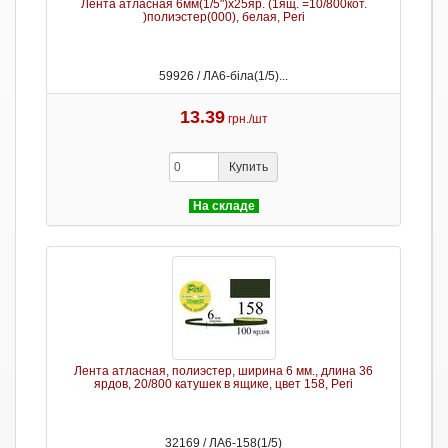
Лента атласная 6мм(1/5")х25яр. (1ящ. =10/800кот.
)полиэстер(000), белая, Peri
59926 / ЛА6-біла(1/5)...
13.39
грн./шт
Купить
На складе
Лента атласная, полиэстер, ширина 6 мм., длина 36
ярдов, 20/800 катушек в ящике, цвет 158, Peri
32169 / ЛА6-158(1/5)