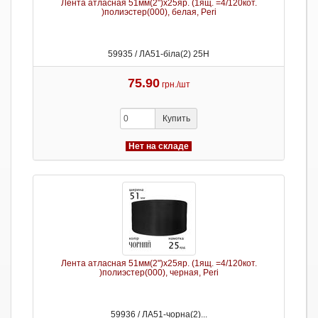
Лента атласная 51мм(2")х25яр. (1ящ. =4/120кот.
)полиэстер(000), белая, Peri
59935 / ЛА51-біла(2) 25Н
75.90
грн./шт
Купить
Нет на складе
Лента атласная 51мм(2")х25яр. (1ящ. =4/120кот.
)полиэстер(000), черная, Peri
59936 / ЛА51-чорна(2)...