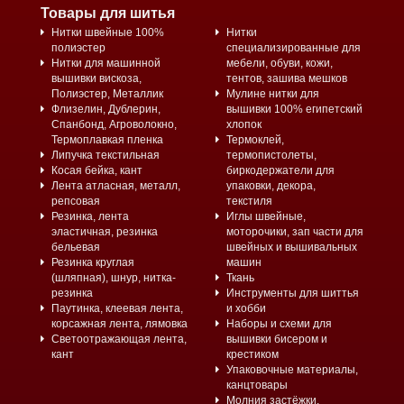
Товары для шитья
Нитки швейные 100%
Нитки
полиэстер
специализированные для
Нитки для машинной
мебели, обуви, кожи,
вышивки вискоза,
тентов, зашива мешков
Полиэстер, Металлик
Мулине нитки для
Флизелин, Дублерин,
вышивки 100% египетский
Спанбонд, Агроволокно,
хлопок
Термоплавкая пленка
Термоклей,
Липучка текстильная
термопистолеты,
Косая бейка, кант
биркодержатели для
Лента атласная, металл,
упаковки, декора,
репсовая
текстиля
Резинка, лента
Иглы швейные,
эластичная, резинка
моторочики, зап части для
бельевая
швейных и вышивальных
Резинка круглая
машин
(шляпная), шнур, нитка-
Ткань
резинка
Инструменты для шиттья
Паутинка, клеевая лента,
и хобби
корсажная лента, лямовка
Наборы и схеми для
Светоотражающая лента,
вышивки бисером и
кант
крестиком
Упаковочные материалы,
канцтовары
Молния застёжки,